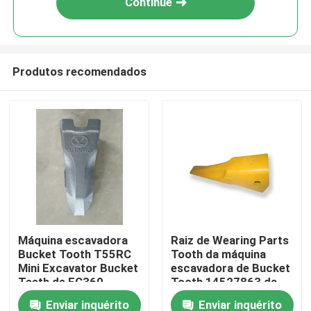
Continue
Produtos recomendados
Casa
Máquina escavadora
Raiz de Wearing Parts
Bucket Tooth T55RC
Tooth da máquina
Produtos
Mini Excavator Bucket
escavadora de Bucket
Teeth de EC360
Tooth 14527863 da
máquina escavadora
Enviar inquérito
Enviar inquérito
Sobre nós
de L 140