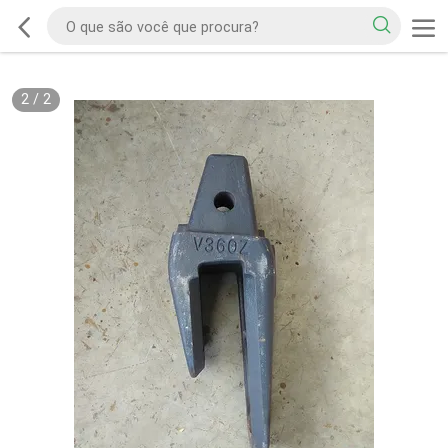
2
/
2