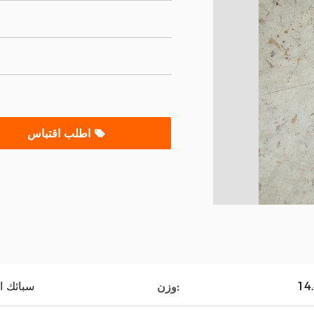
اطلب اقتباس
سبائك ا
وزن: