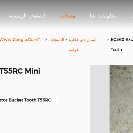
معلومات عنا
منتجات
الصفحة الرئيسية
EC360 Exc
>
أسنان دلو حفارة
>
المنتجات
>
://www.google.com'",
Teeth
فولفو
 T55RC Mini
ator Bucket Tooth T55RC