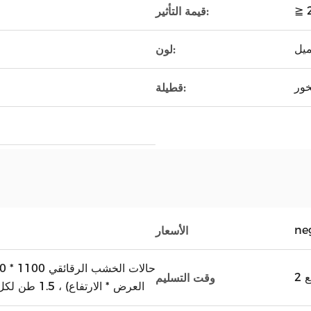
≧ 
قيمة التأثير:
ميل
لون:
ور
قطيلة:
ne
الأسعار
ع
وقت التسليم
العرض * الارتفاع) ، 1.5 طن لكل حالة ، 14-17 حالة ف