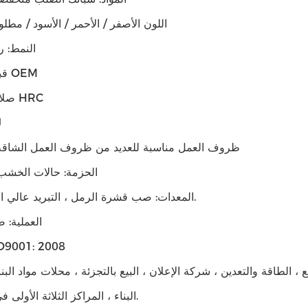
اللون الأصفر / الأحمر / الأسود / مطل
النمط: ر
OEM قبول OEM
صلابة 48-52 HRC
تأث
ظروف العمل مناسبة للعديد من ظروف العمل الشاقة 
الحزمة: حالات الخشب 
المعدات: صب قشرة الرمل ، التبريد عالي التردد ، إلخ.
العملية: 
شهادة 001: 2008
، الطاقة والتعدين ، شركة الإعلان ، البيع بالتجزئة ، محلات مواد البنا
البناء ، المراكز الثلاثة الأولى في الصناعة.