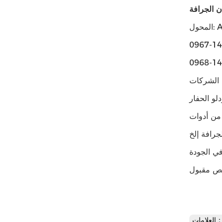
A55
ن الشركات
ف القطع ، وأغطية الكعب ،
علامات：