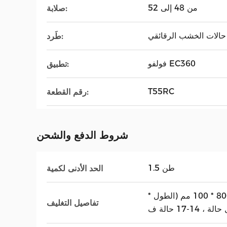
من 48 إلى 52
صلابة:
حالات الخشب الرقائقي
طَرد:
فولفو EC360
تطبيق:
T55RC
رقم القطعة:
شروط الدفع والشحن
1.5 طن
الحد الأدنى لكمية
حالات الخشب الرقائقي 1100 * 800 * 100 مم (الطول *
تفاصيل التغليف