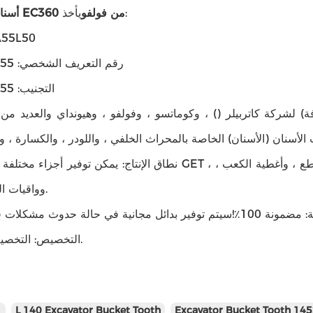
يأخذ:
أسنان الجرافة EC360 من فولفو
المحول: L50
رقم التعريف الشخصي: 1455-0967
التجنيب: 1455-0968
افة) لشركة كاتربيلر () ، وكوماتسو ، وفولفو ، وهيونداي والعديد م
نطاق الإنتاج: يمكن توفير أجزاء مختلفة من أدوات GET ، بما في ذلك أسنان الجرافة ، والمحولات ، وحوا
وواقيات الجرافة إلخ.
التخصيص: التخصيص مقبول.
Excavator Bucket Tooth 14
L 140 Excavator Bucket Tooth
ال