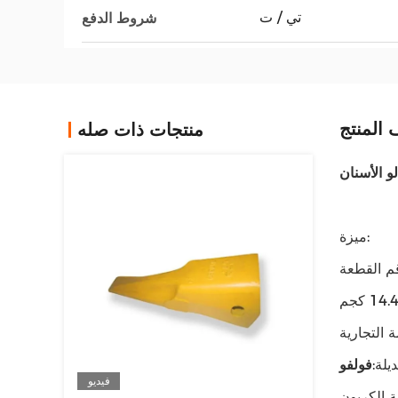
تي / ت
شروط الدفع
المنتج
منتجات ذات صله
ميزة:
يلة:
فولفو
فيديو
 الكربون