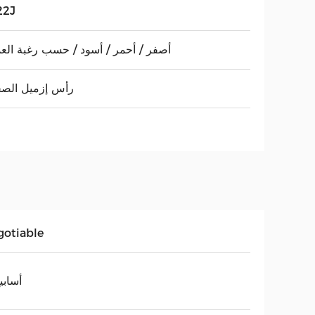
22J
أصفر / أحمر / أسود / حسب رغبة الع
رأس إزميل الصخ
gotiable
2 أسابي