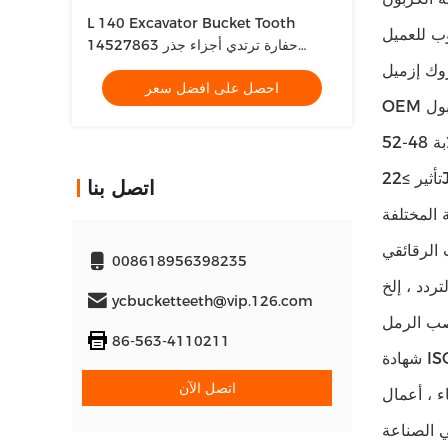
L 140 Excavator Bucket Tooth
وب للعميل
14527863 حفارة ترتدي أجزاء جذر
الأسنان
وك إزميل
احصل على افضل سعر
ير ≥22J
اتصل بنا
المختلفة
الرقائقي
008618956398235
ycbucketteeth@vip.126.com
صب الرمل
86-563-4110211
ISO9
اتصل الآن
ء ، أعمال