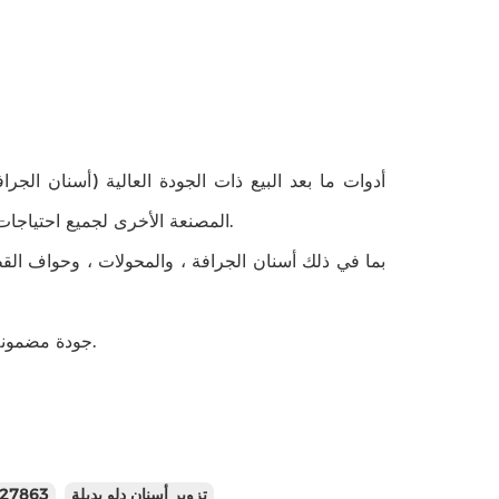
أدوات ما بعد البيع ذات الجودة العالية (أسنان الجر
المصنعة الأخرى لجميع احتياجات الأسنان (الأسنان) الخاصة بالمحراث الخلفي ، واللودر ، والكسارة ، ودلو الحفار.
جودة مضمونة: مضمونة 100٪!سيتم توفير بدائل مجانية في حالة حدوث مشكلات في الجودة.
تزوير أسنان دلو بديلة
527863