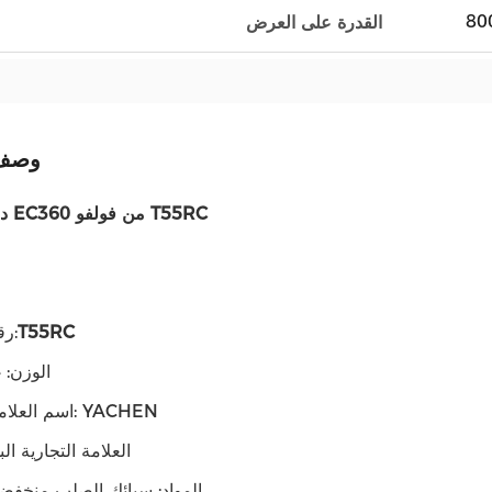
القدرة على العرض
وصف 
دلو الأسنان EC360 من فولفو T55RC
T55RC
رقم القطعة:
الوزن: 14.4 كجم
اسم العلامة التجارية: YACHEN
العلامة التجارية البد
المواد: سبائك الصلب منخفضة