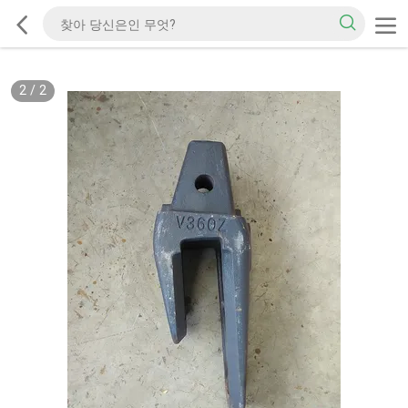
2
/
2