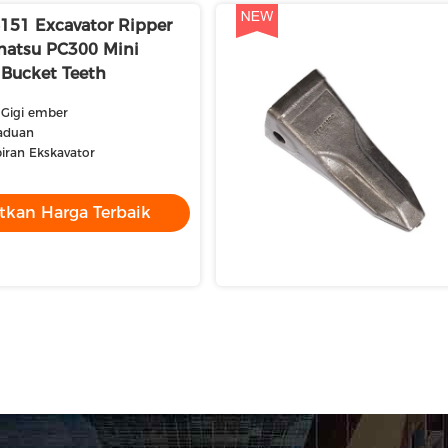
151 Excavator Ripper
matsu PC300 Mini
 Bucket Teeth
Gigi ember
aduan
piran Ekskavator
tkan Harga Terbaik