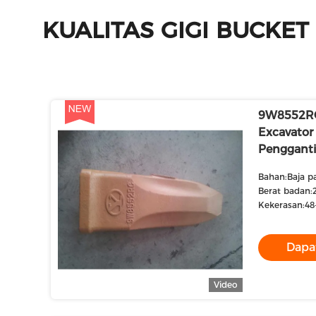
KUALITAS GIGI BUCKE
9W8552RC
Excavator
Penggant
Bahan:Baja p
Berat badan:
Kekerasan:4
Dapa
Video