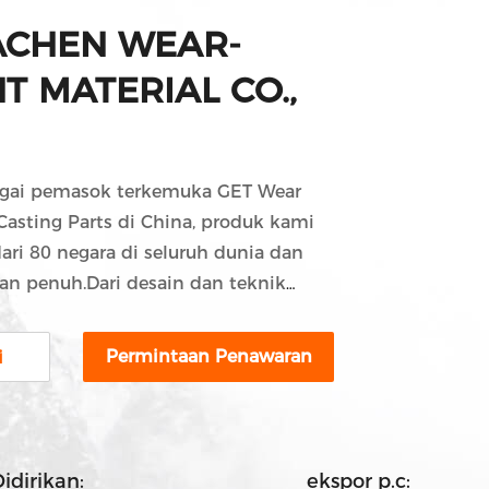
ACHEN WEAR-
T MATERIAL CO.,
agai pemasok terkemuka GET Wear
asting Parts di China, produk kami
dari 80 negara di seluruh dunia dan
n penuh.Dari desain dan teknik
dan pengiriman, tim kami menangani
embuatan dan penggunaan produk
Permintaan Penawaran
i
 ANHUI YACHEN menggunakan
ahun-tahun untuk mengembangkan
 untuk industri pertambangan,
teknik, dan pemeliharaan
idirikan:
ekspor p.c: