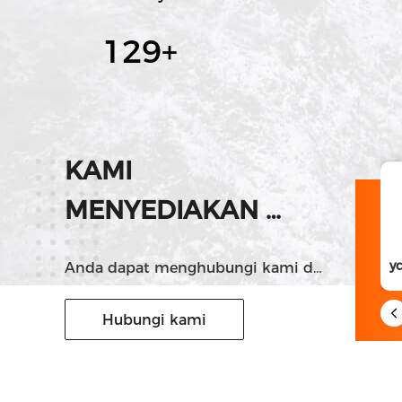
130
+
KAMI
MENYEDIAKAN
Wechat wechat
LAYANAN TERBAIK!
sunnyliuhui520
Anda dapat menghubungi kami dengan berbagai cara
Hubungi kami