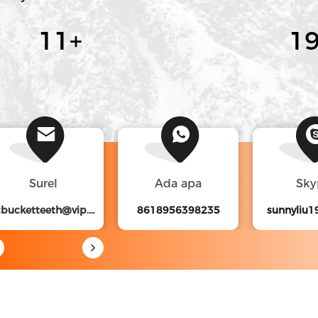
jalan.Rentang ...
12
+
2
Surel
Ada apa
Sky
ycbucketteeth@vip.126.com
8618956398235
sunnyliu