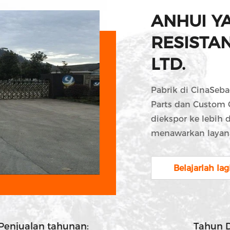
ANHUI Y
RESISTAN
LTD.
Pabrik di CinaSeb
Parts dan Custom C
diekspor ke lebih 
menawarkan layana
hingga fabrikasi 
setiap langkah p
Belajarlah lag
kami.Pengecoran
pengalaman bert
produk berkualitas
konstruksi, mesin 
Penjualan tahunan:
Tahun D