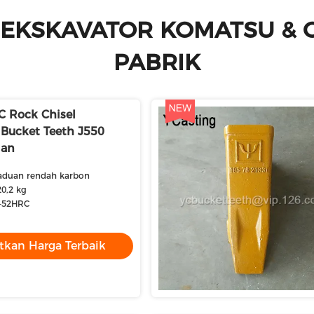
T EKSKAVATOR KOMATSU & G
PABRIK
 Rock Chisel
 Bucket Teeth J550
ian
aduan rendah karbon
20,2 kg
8-52HRC
tkan Harga Terbaik