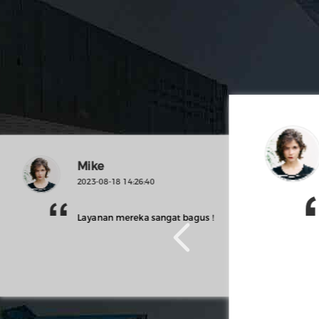
Mike
2023-08-18 14:26:40
Layanan mereka sangat bagus！
s kepada