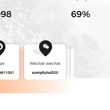
001
70
%
pe
Wechat wechat
Surel
19811001
sunnyliuhui520
ycbucketteeth@vip.126.com