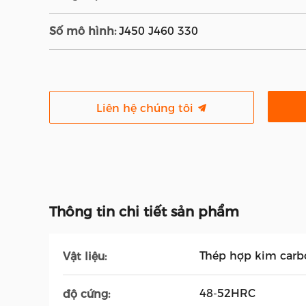
Số mô hình:
J450 J460 330
Liên hệ chúng tôi
Thông tin chi tiết sản phẩm
Thép hợp kim carb
Vật liệu:
48-52HRC
độ cứng: