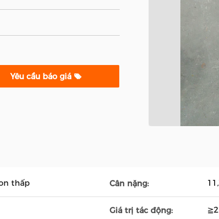
Yêu cầu báo giá
on thấp
11
Cân nặng:
≧2
Giá trị tác động: