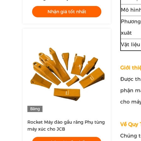
Mô hìn
Nhận giá tốt nhất
Phương 
xuât
Vật liệu
Giới thi
Được th
phận má
cho máy
Băng
hình
Rocket Máy đào gầu răng Phụ tùng
Về Quy 
máy xúc cho JCB
Chúng tô