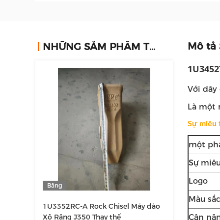
Mô tả
NHỮNG SẢM PHẨM TƯƠNG TỰ
1U3452T
Với dây 
Là một 
Sự miêu 
một ph
Sự miêu
Logo
Băng
hình
Màu sắ
1U3352RC-A Rock Chisel Máy đào
Xô Răng J350 Thay thế
Cân nặ