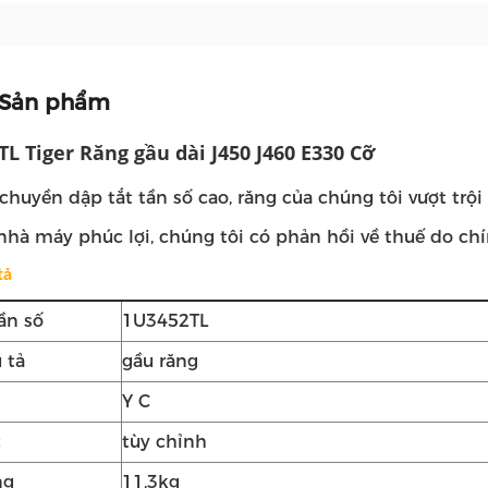
 Sản phẩm
L Tiger Răng gầu dài J450 J460 E330 Cỡ
chuyền dập tắt tần số cao, răng của chúng tôi vượt trộ
nhà máy phúc lợi, chúng tôi có phản hồi về thuế do chí
tả
ần số
1U3452TL
 tả
gầu răng
Y C
c
tùy chỉnh
ng
11,3kg