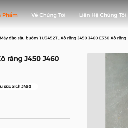
n Phẩm
Về Chúng Tôi
Liên Hệ Chúng Tôi
Máy đào sâu bướm 1U3452TL Xô răng J450 J460 E330 Xô răng
ô răng J450 J460
u xúc xích J450