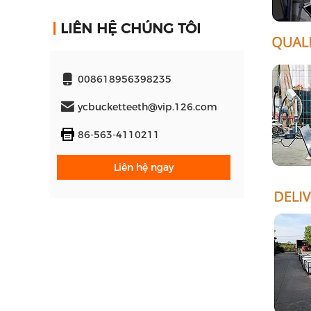
LIÊN HỆ CHÚNG TÔI
008618956398235
ycbucketteeth@vip.126.com
86-563-4110211
Liên hệ ngay