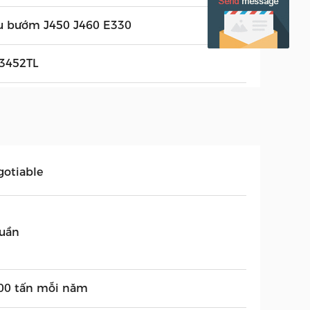
u bướm J450 J460 E330
3452TL
gotiable
tuần
00 tấn mỗi năm