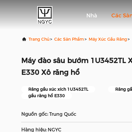
Nhà
Các Sả
Trang Chủ
>
Các Sản Phẩm
>
Máy Xúc Gầu Răng
>
Máy đào sâu bướm 1U3452TL X
E330 Xô răng hổ
Răng gầu xúc xích 1U3452TL
Răng gầ
gầu răng hổ E330
Nguồn gốc:
Trung Quốc
Hàng hiệu:
NGYC