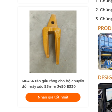
1. Chún
2. Chún
3. Chúng
6I6464 rèn gầu răng cho bộ chuyển
đổi máy xúc 55mm J450 E330
Nhận giá tốt nhất