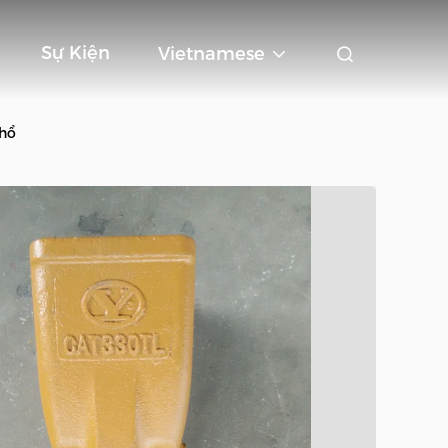
Sự Kiện
Vietnamese
 hổ