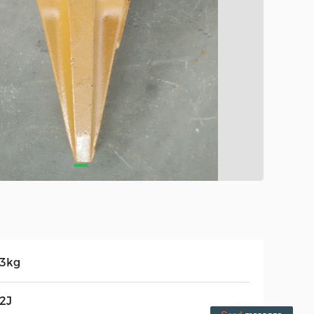
,3kg
2J