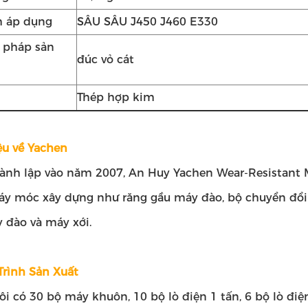
h áp dụng
SÂU SÂU J450 J460 E330
pháp sản
đúc vỏ cát
Thép hợp kim
ệu về Yachen
ành lập vào năm 2007, An Huy Yachen Wear-Resistant Mat
y móc xây dựng như răng gầu máy đào, bộ chuyển đổi g
 đào và máy xới.
Trình Sản Xuất
i có 30 bộ máy khuôn, 10 bộ lò điện 1 tấn, 6 bộ lò điện