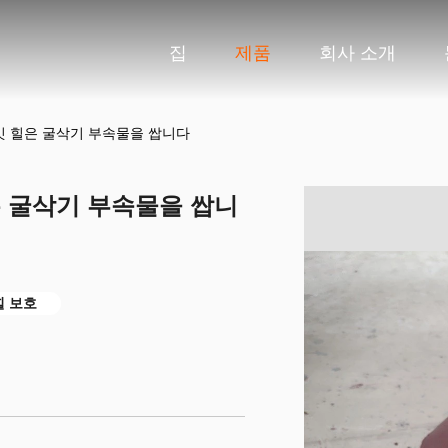
집
제품
회사 소개
버킷 힐은 굴삭기 부속물을 쌉니다
힐은 굴삭기 부속물을 쌉니
 힐 보호