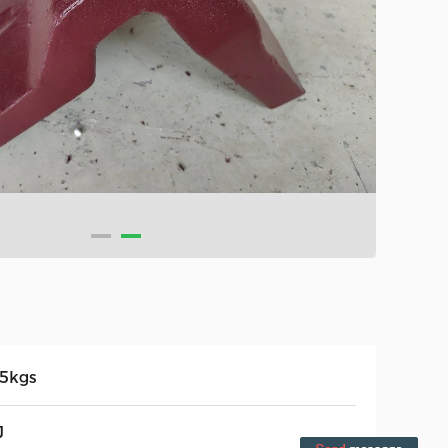
.5kgs
J