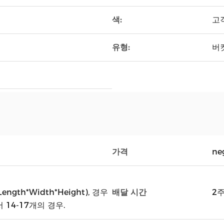
색:
고객
유형:
버
가격
ne
배달 시간
ength*Width*Height), 경우
2
에서 14-17개의 경우.