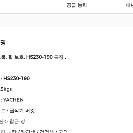
공급 능력
매년
설명
, 힐 보호, HS230-190
특징 :
:
HS230-190
.5kgs
: YACHEN
드 :
굴삭기 버킷
저탄소 합금 강
러 노랑 / 빨간색 / 검정색 / 고객