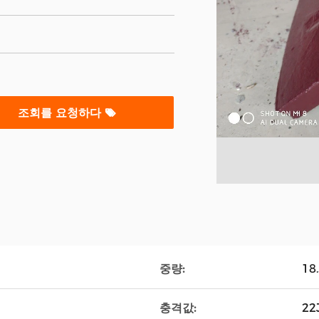
조회를 요청하다
중량:
18
충격값:
22