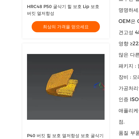
HRC48 P50 굴삭기 힐 보호 Lip 보호
명명하세요
버킷 열저항성
OEM은
최상의 가격을 얻으세요
견고성 4
영향 ≥22
많은 다른
패키지 :
장비 : 
가공처리
인증 ISO
애플리케이
점.
품질 부품
P40 버킷 힐 보호 열저항성 보호 굴삭기