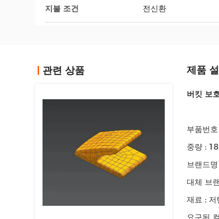
지불 조건
전신환
제품 
관련 상품
버킷 보호물
부품번호 
중량 : 18
브랜드명 
대체 브랜
재료 : 
요구된 컬