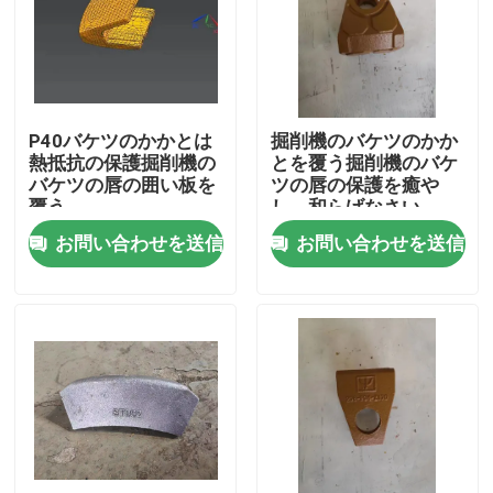
工場旅行
品質管理
P40バケツのかかとは
掘削機のバケツのかか
熱抵抗の保護掘削機の
とを覆う掘削機のバケ
バケツの唇の囲い板を
ツの唇の保護を癒や
私達に連絡しなさい
覆う
し、和らげなさい
お問い合わせを送信
お問い合わせを送信
ニュース
引用を要求しなさい
小松の掘削機のバケツの歯
掘削機のリッパーの歯