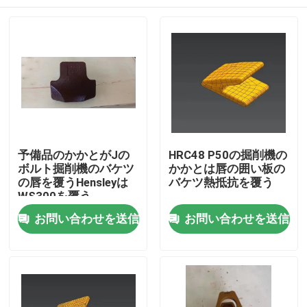
予備品のかかとがJの
HRC48 P50の掘削機の
ボルト掘削機のバケツ
かかとは唇の囲い板の
の唇を覆うHensleyは
バケツ熱抵抗を覆う
WS300を覆う
家
お問い合わせを送信
お問い合わせを送信
プロダクト
私達について