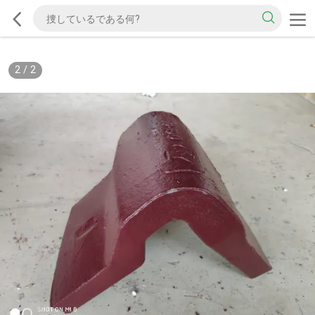
2
/
2