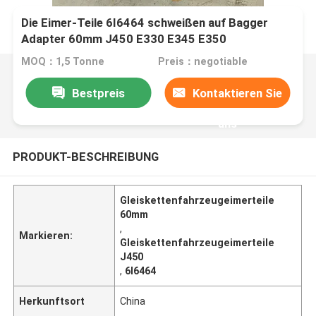
Die Eimer-Teile 6I6464 schweißen auf Bagger
Adapter 60mm J450 E330 E345 E350
MOQ：1,5 Tonne
Preis：negotiable
Bestpreis
Kontaktieren Sie
uns
PRODUKT-BESCHREIBUNG
Gleiskettenfahrzeugeimerteile
60mm
,
Markieren:
Gleiskettenfahrzeugeimerteile
J450
,
6I6464
Herkunftsort
China