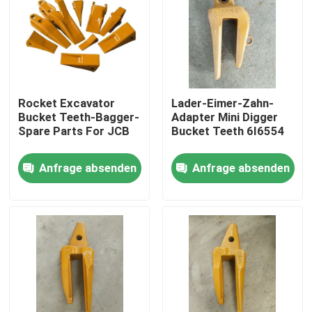
Fabrik-Ausflug
Qualitätskontrolle
Rocket Excavator
Lader-Eimer-Zahn-
Bucket Teeth-Bagger-
Adapter Mini Digger
Treten Sie mit uns in Verbindung
Spare Parts For JCB
Bucket Teeth 6I6554
Anfrage absenden
Anfrage absenden
Nachrichten
Fordern Sie ein Zitat
Komatsu-Baggerschaufelzahn
Baggertrennmaschinenzahn