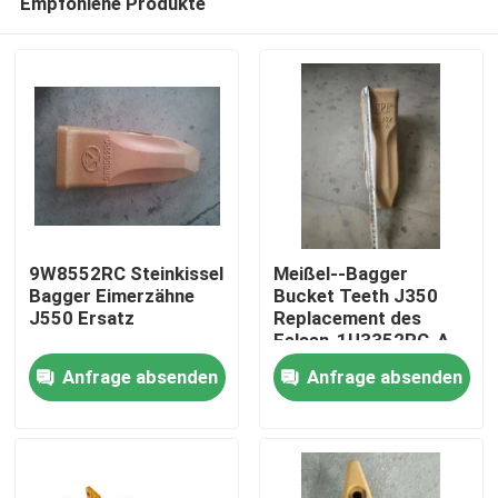
Empfohlene Produkte
9W8552RC Steinkissel
Meißel--Bagger
Bagger Eimerzähne
Bucket Teeth J350
J550 Ersatz
Replacement des
Felsen-1U3352RC-A
Haus
Anfrage absenden
Anfrage absenden
Produkte
Über uns