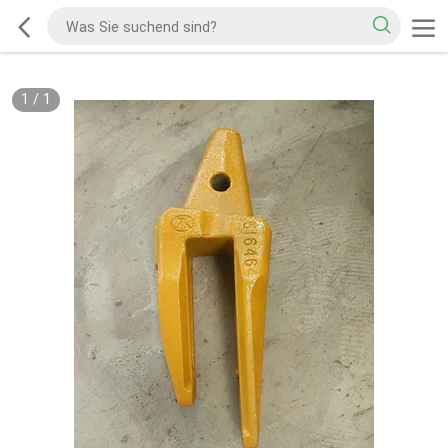
1
/
1