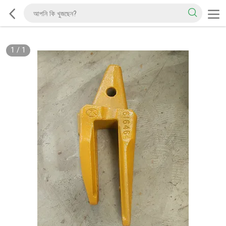
1
/
1