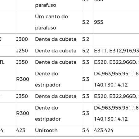
parafuso
Um canto do
5,2
955
parafuso
0
J300
Dente da cubeta
5,2
J250
Dente da cubeta
5,2
E311, E312,916,9
TL
J350
Dente da cubeta
5,3
E320, E322,966D,
Dente do
D4,963,955,951,16
R300
5,3
estripador
140,130,14,12
9
J350
Dente da cubeta
5,3
E320, E322,966D,
Dente do
D4,963,955,951,16
R300
5,3
estripador
140,130,14,12
64
423
Unitooth
5,4
423.424