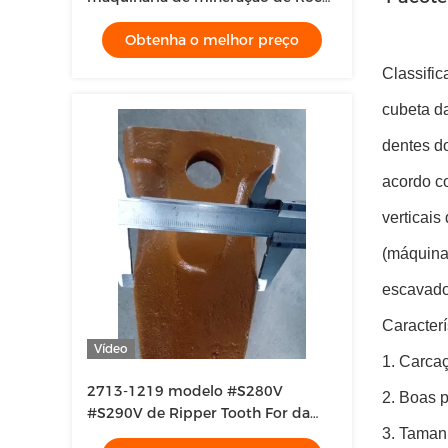
Teeth Parts da máquina escavadora
Obtenha o melhor preço
de Daewoo 150
Classifi
cubeta da
dentes do
acordo c
verticais
(máquina
escavador
Caracterí
Vídeo
1. Carca
2713-1219 modelo #S280V
2. Boas 
#S290V de Ripper Tooth For da
3. Taman
máquina escavadora da sujeira do