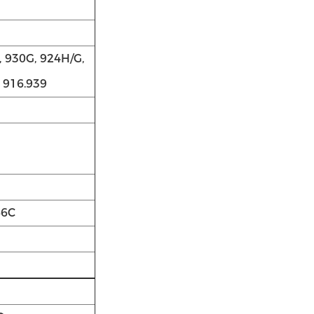
, 930G, 924H/G,
 916.939
66C