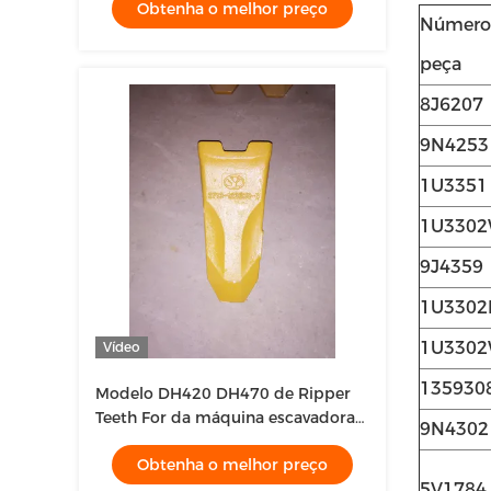
Obtenha o melhor preço
estilo de Daewoo
Número
peça
8J6207
9N4253
1U3351
1U330
9J4359
1U3302
1U3302
Vídeo
135930
Modelo DH420 DH470 de Ripper
Teeth For da máquina escavadora
9N4302
do formão da rocha de 2713-
Obtenha o melhor preço
1236RC Daewoo
5V1784