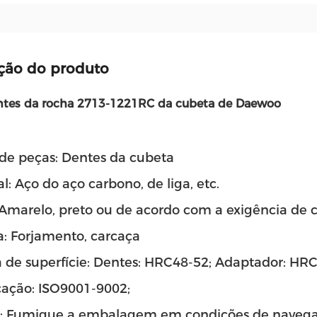
ção do produto
ntes da rocha 2713-1221RC da cubeta de Daewoo
e peças: Dentes da cubeta
l: Aço do aço carbono, de liga, etc.
 Amarelo, preto ou de acordo com a exigência de c
a: Forjamento, carcaça
 de superfície: Dentes: HRC48-52; Adaptador: HR
icação: ISO9001-9002;
: Fumigue a embalagem em condições de navega