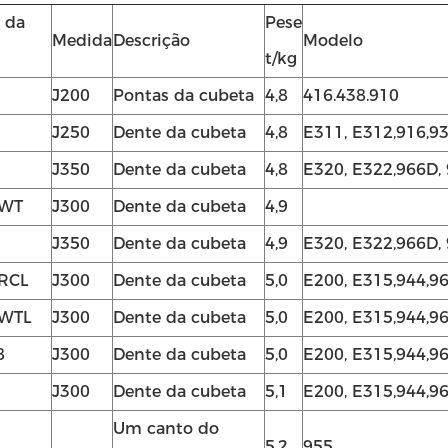
 da
Pese
Medida
Descrição
Modelo
t/kg
J200
Pontas da cubeta
4,8
416.438.910
J250
Dente da cubeta
4,8
E311, E312,916,9
J350
Dente da cubeta
4,8
E320, E322,966D,
2WT
J300
Dente da cubeta
4,9
J350
Dente da cubeta
4,9
E320, E322,966D,
RCL
J300
Dente da cubeta
5,0
E200, E315,944,9
WTL
J300
Dente da cubeta
5,0
E200, E315,944,9
8
J300
Dente da cubeta
5,0
E200, E315,944,9
J300
Dente da cubeta
5,1
E200, E315,944,9
Um canto do
5,2
955