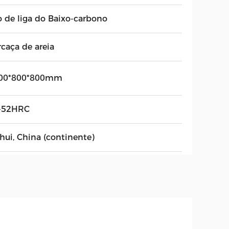
o de liga do Baixo-carbono
rcaça de areia
00*800*800mm
-52HRC
hui, China (continente)