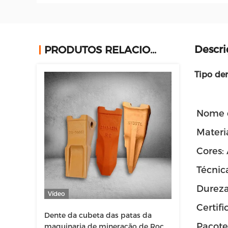
Descri
PRODUTOS RELACIONADOS
Tipo de
Nome d
Materia
Cores:
Técnic
Dureza
Vídeo
Certif
Dente da cubeta das patas da
Pacote
maquinaria de mineração de Rock