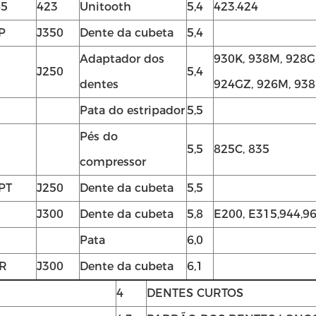
65
423
Unitooth
5,4
423.424
P
J350
Dente da cubeta
5,4
Adaptador dos
930K, 938M, 928G
J250
5,4
dentes
924GZ, 926M, 938
Pata do estripador
5,5
Pés do
5,5
825C, 835
compressor
PT
J250
Dente da cubeta
5,5
J300
Dente da cubeta
5,8
E200, E315,944,9
Pata
6,0
R
J300
Dente da cubeta
6,1
4
DENTES CURTOS