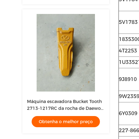
5V1783
183530
4T2253
1U3352
9J8910
9W235
Máquina escavadora Bucket Tooth
2713-1217RC da rocha de Daewoo
6Y0309
DH220
Obtenha o melhor preço
227-86