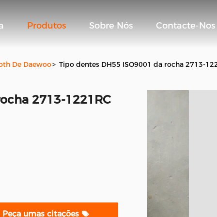
a
Produtos
Sobre Nós
Contacte-Nos
ooth De Daewoo
>
Tipo dentes DH55 ISO9001 da rocha 2713-1
 rocha 2713-1221RC
Peça umas citações