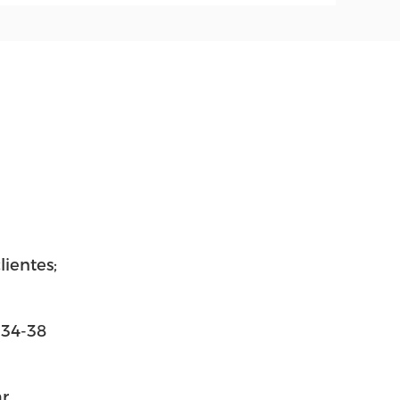
lientes;
C34-38
r