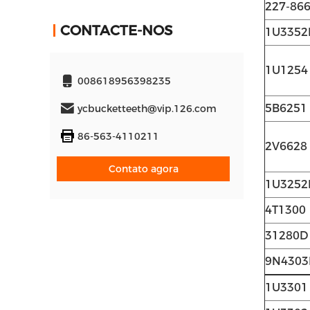
227-86
CONTACTE-NOS
1U3352
1U1254
008618956398235
5B6251
ycbucketteeth@vip.126.com
86-563-4110211
2V6628
Contato agora
1U3252
4T1300
31280D
9N4303
1U3301