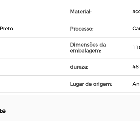
aç
Material:
Preto
Ca
Processo:
Dimensões da
11
embalagem:
48
dureza:
An
Lugar de origem:
te