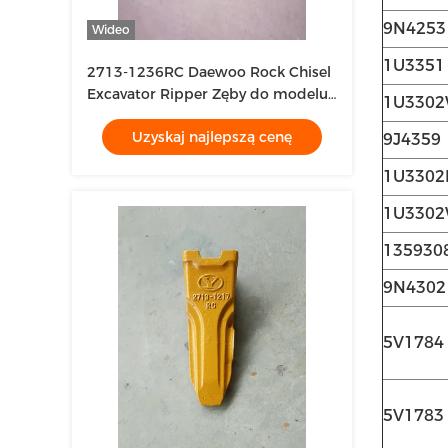
9N4253
Wideo
1U3351
2713-1236RC Daewoo Rock Chisel
Excavator Ripper Zęby do modelu
1U330
DH420 DH470
Uzyskaj najlepszą cenę
9J4359
1U3302
1U3302
135930
9N4302
5V1784
5V1783