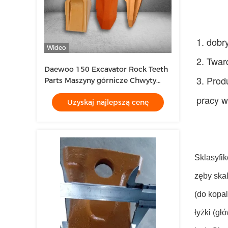
1. dobr
Wideo
2. Twar
Daewoo 150 Excavator Rock Teeth
3. Prod
Parts Maszyny górnicze Chwyty
Ząb łyżki
pracy w
Uzyskaj najlepszą cenę
Sklasyfi
zęby skal
(do kopa
łyżki (gł