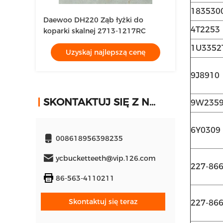
183530
Daewoo DH220 Ząb łyżki do
4T2253
koparki skalnej 2713-1217RC
1U3352
Uzyskaj najlepszą cenę
9J8910
SKONTAKTUJ SIĘ Z NAMI
9W235
6Y0309
008618956398235
ycbucketteeth@vip.126.com
227-86
86-563-4110211
Skontaktuj się teraz
227-86