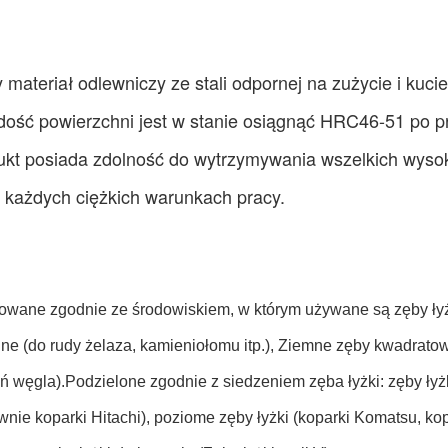
y materiał odlewniczy ze stali odpornej na zużycie i kucie
dość powierzchni jest w stanie osiągnąć HRC46-51 po pr
ukt posiada zdolność do wytrzymywania wszelkich wysoki
 każdych ciężkich warunkach pracy.
kowane zgodnie ze środowiskiem, w którym używane są zęby łyżk
ne (do rudy żelaza, kamieniołomu itp.), Ziemne zęby kwadratow
lń węgla).Podzielone zgodnie z siedzeniem zęba łyżki: zęby ły
ównie koparki Hitachi), poziome zęby łyżki (koparki Komatsu, k