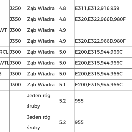
J250
Ząb Wiadra
4.8
E311,E312,916,939
J350
Ząb Wiadra
4.8
E320,E322,966D,980F
2WT
J300
Ząb Wiadra
4.9
J350
Ząb Wiadra
4.9
E320,E322,966D,980F
RCL
J300
Ząb Wiadra
5.0
E200,E315,944,966C
WTL
J300
Ząb Wiadra
5.0
E200,E315,944,966C
8
J300
Ząb Wiadra
5.0
E200,E315,944,966C
J300
Ząb Wiadra
5.1
E200,E315,944,966C
Jeden róg
5.2
955
śruby
Jeden róg
5.2
955
śruby