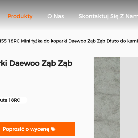
Produkty
O Nas
Skontaktuj Się Z Nam
55 18RC Mini łyżka do koparki Daewoo Ząb Ząb Dłuto do kami
rki Daewoo Ząb Ząb
łuta 18RC
Poprosić o wycenę