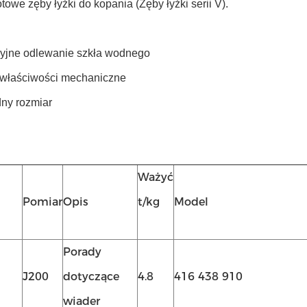
rotowe zęby łyżki do kopania (Zęby łyżki serii V).
zyjne odlewanie szkła wodnego
 właściwości mechaniczne
dny rozmiar
Ważyć
Pomiar
Opis
t/kg
Model
Porady
J200
dotyczące
4.8
416 438 910
wiader