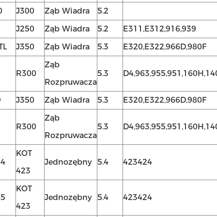
0
J300
Ząb Wiadra
5.2
J250
Ząb Wiadra
5.2
E311,E312,916,939
TL
J350
Ząb Wiadra
5.3
E320,E322,966D,980F
Ząb
R300
5.3
D4,963,955,951,160H,14
Rozpruwacza
9
J350
Ząb Wiadra
5.3
E320,E322,966D,980F
Ząb
R300
5.3
D4,963,955,951,160H,14
Rozpruwacza
KOT
64
Jednozębny
5.4
423424
423
KOT
65
Jednozębny
5.4
423424
423