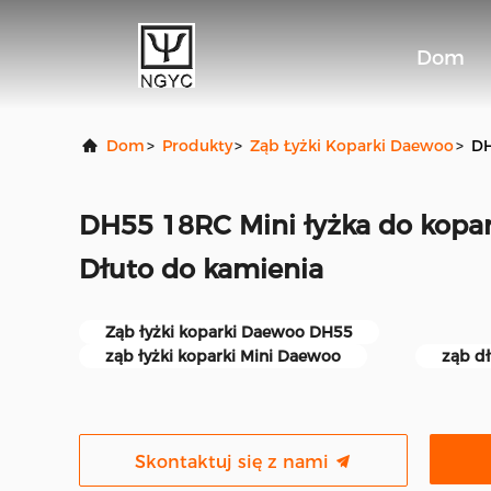
Dom
Dom
>
Produkty
>
Ząb Łyżki Koparki Daewoo
>
DH
DH55 18RC Mini łyżka do kopa
Dłuto do kamienia
Ząb łyżki koparki Daewoo DH55
ząb łyżki koparki Mini Daewoo
ząb d
Skontaktuj się z nami