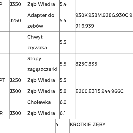
P
J350
Ząb Wiadra
5.4
Adapter do
930K,938M,928G,930G,
J250
5.4
zębów
916,939
Chwyt
5.5
zrywaka
Stopy
5.5
825C,835
zagęszczarki
PT
J250
Ząb Wiadra
5.5
J300
Ząb Wiadra
5.8
E200,E315,944,966C
Cholewka
6.0
R
J300
Ząb Wiadra
6.1
4
KRÓTKIE ZĘBY