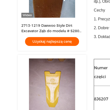
itp.), Ob
Cechy
Wideo
1. Precy
2713-1219 Daewoo Style Dirt
2. Dobre
Excavator Ząb do modelu # S280V
# S290V
3. Dokła
Uzyskaj najlepszą cenę
Numer
części
8J6207