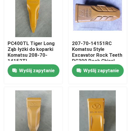
Wycieczka po fabryce
Kontrola jakości
PC400TL Tiger Long
207-70-14151RC
Ząb łyżki do koparki
Komatsu Style
Skontaktuj się z nami
Komatsu 208-70-
Excavator Rock Teeth
14152TL
PC300 Rock Chisel
Bucket Tooth
Wyślij zapytanie
Wyślij zapytanie
Aktualności
Poprosić o wycenę
Ząb łyżki koparki Komatsu
ząb koparki