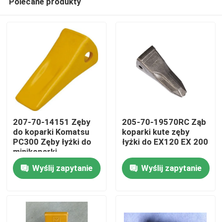
Polecane produkty
207-70-14151 Zęby
205-70-19570RC Ząb
do koparki Komatsu
koparki kute zęby
PC300 Zęby łyżki do
łyżki do EX120 EX 200
minikoparki
Dom
Wyślij zapytanie
Wyślij zapytanie
Produkty
O nas