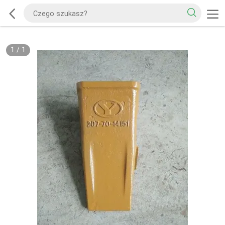
1
/
1