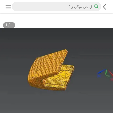
1
/
1