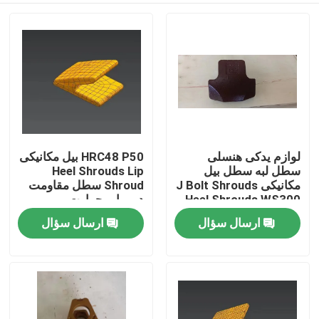
لوازم یدکی هنسلی
HRC48 P50 بیل مکانیکی
سطل لبه سطل بیل
Heel Shrouds Lip
مکانیکی J Bolt Shrouds
Shroud سطل مقاومت
Heel Shrouds WS300
در برابر حرارت
ارسال سؤال
ارسال سؤال
صفحه اصلی
محصولات
درباره ما