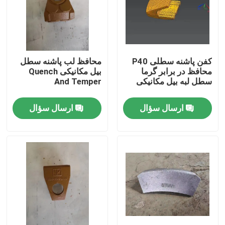
تور کارخانه
کنترل کیفیت
کفن پاشنه سطلی P40
محافظ لب پاشنه سطل
محافظ در برابر گرما
بیل مکانیکی Quench
سطل لبه بیل مکانیکی
And Temper
با ما تماس بگیرید
ارسال سؤال
ارسال سؤال
اخبار
درخواست نقل قول
دندان سطلی بیل مکانیکی کوماتسو
دندان چاک دهنده بیل مکانیکی