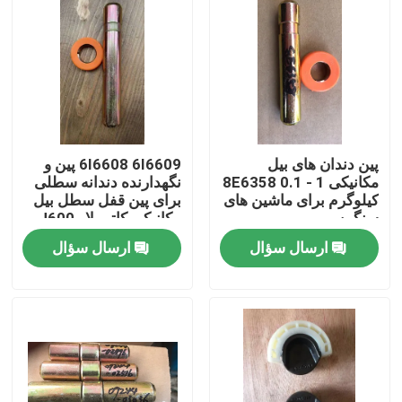
پین دندان های بیل
6I6608 6I6609 پین و
مکانیکی 8E6358 0.1 - 1
نگهدارنده دندانه سطلی
کیلوگرم برای ماشین های
برای پین قفل سطل بیل
سنگین
مکانیکی کاترپیلار J600
ارسال سؤال
ارسال سؤال
صفحه اصلی
محصولات
درباره ما