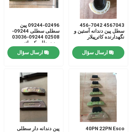
تور کارخانه
4567043 456-7042
09244-02496 پین
سطل پین دندانه آستین و
سطلی سطلی 09244-
کنترل کیفیت
نگهدارنده کاترپیلار
02508 09244-03036
پین سطلی کوماتسو
ارسال سؤال
ارسال سؤال
با ما تماس بگیرید
اخبار
درخواست نقل قول
دندان سطلی بیل مکانیکی کوماتسو
40PN 22PN Esco
پین دندانه دار سطلی
دندان چاک دهنده بیل مکانیکی