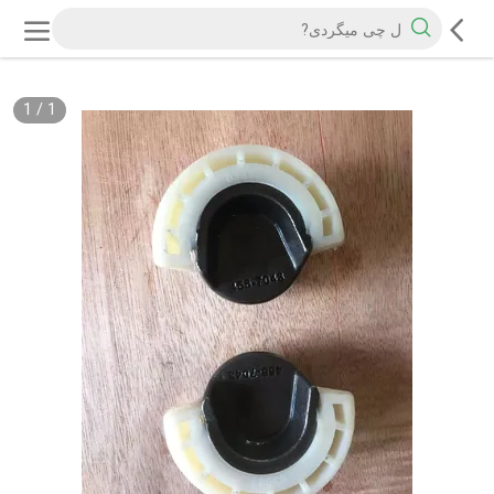
1
/
1