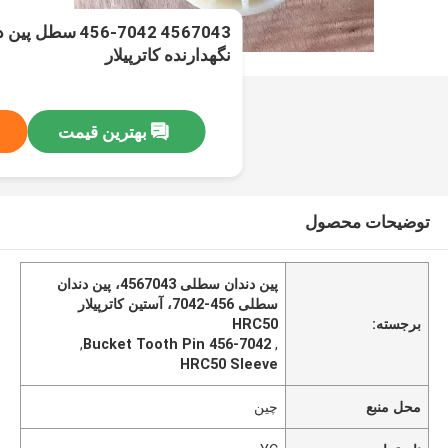
4567043 456-7042 س
نگهدارنده کاترپیلار
بهترین قیمت
توضیحات محصول
پین دندان سطلی 4567043، پین دندان
سطلی 456-7042، آستین کاترپیلار
برجسته:
HRC50
,
456-7042 Bucket Tooth Pin
,
HRC50 Sleeve
محل منبع
چین