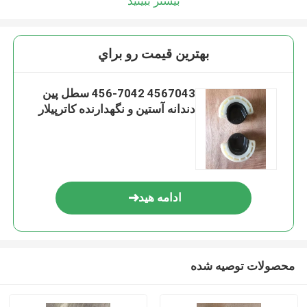
بیشتر ببینید
بهترين قيمت رو براي
4567043 456-7042 سطل پین
دندانه آستین و نگهدارنده کاترپیلار
ادامه هید
محصولات توصیه شده