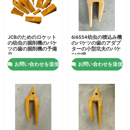
工場旅行
品質管理
JCBのためのロケット
6I6554幼虫の積込み機
の幼虫の掘削機のバケ
のバケツの歯のアダプ
ツの歯の掘削機の予備
ターの小型坑夫のバケ
私達に連絡しなさい
品
ツの歯
お問い合わせを送信
お問い合わせを送信
ニュース
引用を要求しなさい
小松の掘削機のバケツの歯
掘削機のリッパーの歯