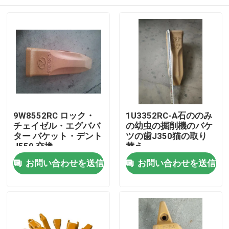
9W8552RC ロック・
1U3352RC-A石ののみ
チェイゼル・エグババ
の幼虫の掘削機のバケ
ター バケット・デント
ツの歯J350猫の取り
J550 交換
替え
家
お問い合わせを送信
お問い合わせを送信
プロダクト
私達について