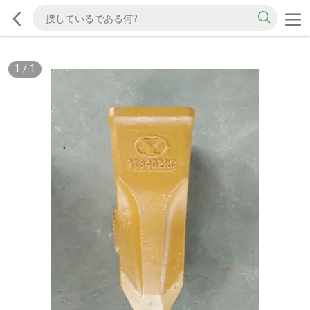
1
/
1