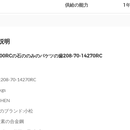
供給の能力
1年
説明
00RCの石ののみのバケツの歯208-70-14270RC
:
208-70-14270RC
kgs
CHEN
のブランド:小松
炭素の合金鋼