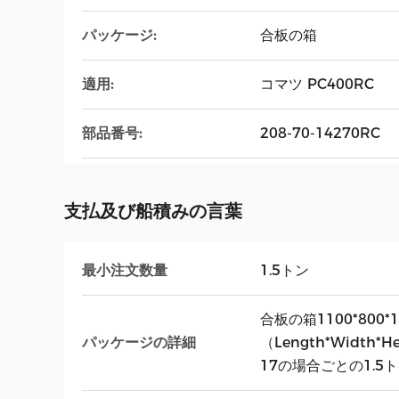
パッケージ:
合板の箱
適用:
コマツ PC400RC
部品番号:
208-70-14270RC
支払及び船積みの言葉
最小注文数量
1.5トン
合板の箱1100*800*
パッケージの詳細
（Length*Width*
17の場合ごとの1.5