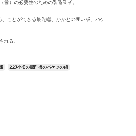
（歯）の必要性のための製造業者。
る、ことができる最先端、かかとの囲い板、バケ
供される。
歯
22J小松の掘削機のバケツの歯