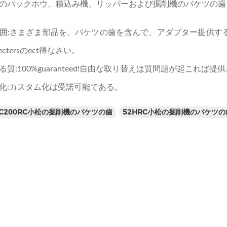
のバックホウ、積込み機、リッパーおよび掘削機のバケツの歯
囲:さまざま部品を、バケツの歯を含んで、アダプター提供す
ectersのect得なさい。
質:100%guaranteed!自由な取り替えは質問題が起これば提
化:カスタム化は受諾可能である。
PC200RC小松の掘削機のバケツの歯
52HRC小松の掘削機のバケツの