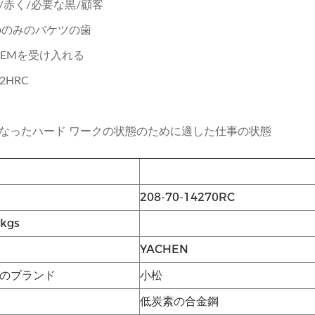
/赤く/必要な黒/顧客
ののみのバケツの歯
OEMを受け入れる
2HRC
なったハード ワークの状態のために適した仕事の状態
208-70-14270RC
kgs
YACHEN
のブランド
小松
低炭素の合金鋼