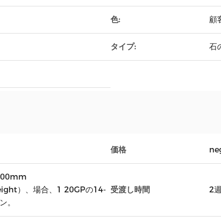
色:
顧
タイプ:
石
価格
ne
100mm
受渡し時間
Height）、場合、1 20GPの14-
2
トン。