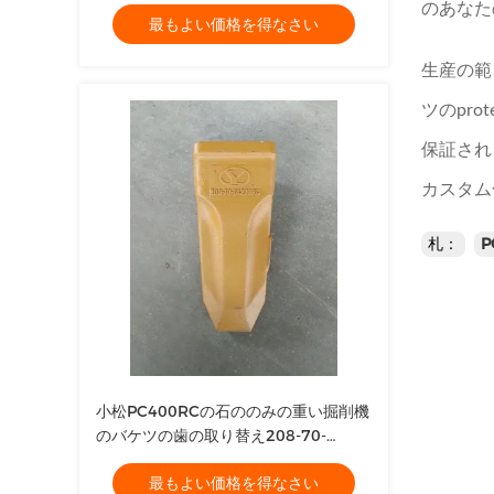
のあなた
最もよい価格を得なさい
生産の範
ツのprot
保証される
カスタム
札：
小松PC400RCの石ののみの重い掘削機
のバケツの歯の取り替え208-70-
14270RC
最もよい価格を得なさい