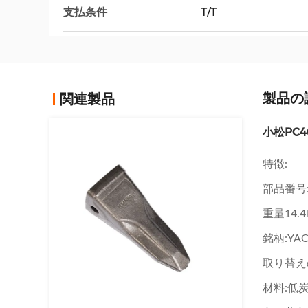
支払条件
T/T
製品の
関連製品
小松PC4
特徴:
部品番号
重量14.4
銘柄:YA
取り替え
材料:低