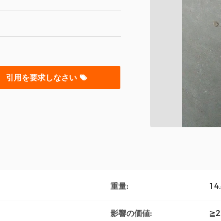
引用を要求しなさい
重量:
14
影響の価値:
≧2