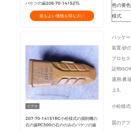
バケツの歯208-70-14152TL
色の黄色
最もよい価格を得なさい
様式
パッケー
装置:砂
プロセス
証明ISO9
適用:農
上3。
ビデオ
小松様式
207-70-14151RC小松様式の掘削機の
質のアフ
石の歯PC300の石ののみのバケツの歯