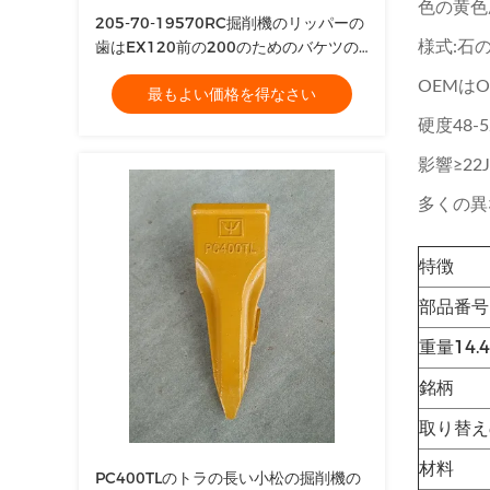
色の黄色
205-70-19570RC掘削機のリッパーの
歯はEX120前の200のためのバケツの
様式:石
歯を造った
OEMは
最もよい価格を得なさい
硬度48-5
影響≥22J
多くの異
特徴
部品番号
重量14.4
銘柄
取り替え
材料
PC400TLのトラの長い小松の掘削機の