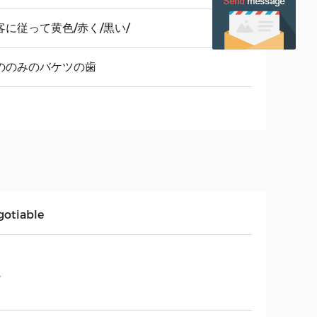
客に従って黄色/赤く/黒い/
ののみのバケツの歯
gotiable
週