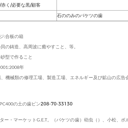
/赤く/必要な黒/顧客
石ののみのバケツの歯
ジ:合板の箱
の貝の鋳造、高周波に癒やすこと、等。
:砂型で作ること
001:2008年
場、機械類の修理工場、製造工場、エネルギー及び鉱山の広告
208-70-33130
PC400の土の歯ピン
ター・マーケットG.E.T。（バケツの歯）幼虫（）、小松、