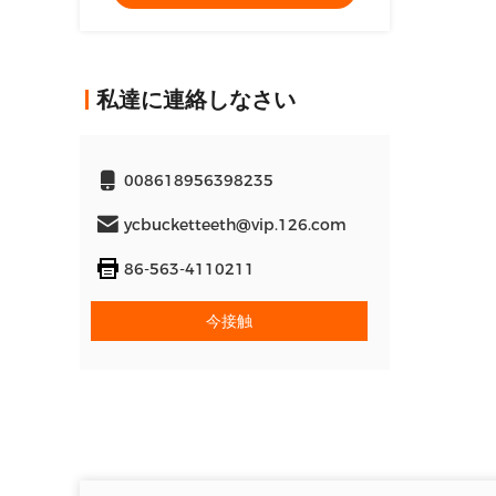
私達に連絡しなさい
008618956398235
ycbucketteeth@vip.126.com
86-563-4110211
今接触