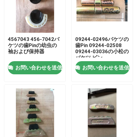
工場旅行
品質管理
4567043 456-7042バ
09244-02496バケツの
ケツの歯Pinの幼虫の
歯Pin 09244-02508
袖および保持器
09244-03036の小松の
私達に連絡しなさい
バケツ ピン
お問い合わせを送信
お問い合わせを送信
ニュース
引用を要求しなさい
小松の掘削機のバケツの歯
掘削機のリッパーの歯