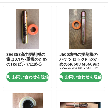
8E6358高力掘削機の
J600幼虫の掘削機の
歯は0.1を-重機のため
バケツ ロックPinのた
の1kgピンで止める
めの6I6608 6I6609の
バケツの歯Pinそして
保持器
家
お問い合わせを送信
お問い合わせを送信
プロダクト
私達について