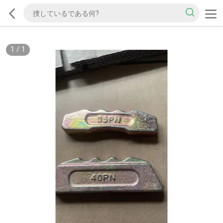
1
/
1