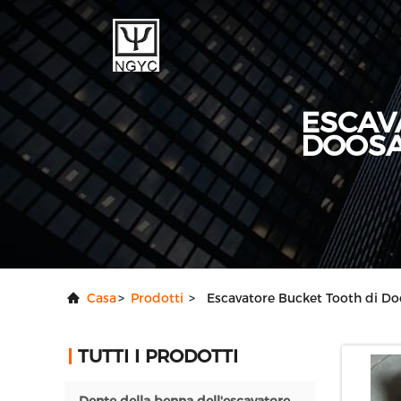
ESCAV
DOOS
Casa
>
Prodotti
>
Escavatore Bucket Tooth di D
TUTTI I PRODOTTI