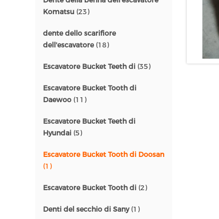
Dente della benna dell'escavatore
Komatsu
(23)
dente dello scarifiore
dell'escavatore
(18)
Escavatore Bucket Teeth di
(35)
Escavatore Bucket Tooth di
Daewoo
(11)
Escavatore Bucket Teeth di
Hyundai
(5)
Escavatore Bucket Tooth di Doosan
(1)
Escavatore Bucket Tooth di
(2)
Denti del secchio di Sany
(1)