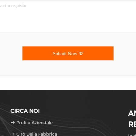
Submit Now
CIRCA NOI
A
Profilo Aziendale
R
Giro Della Fabbrica