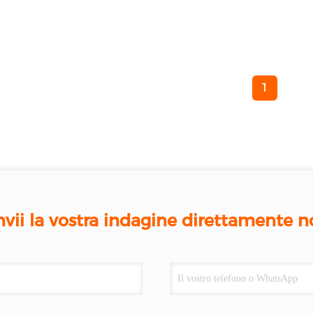
1
nvii la vostra indagine direttamente n