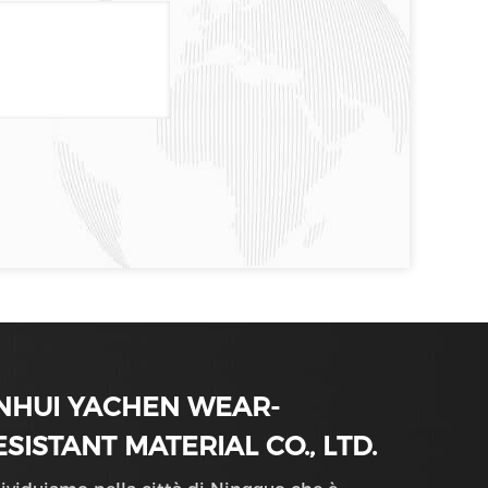
NHUI YACHEN WEAR-
ESISTANT MATERIAL CO., LTD.