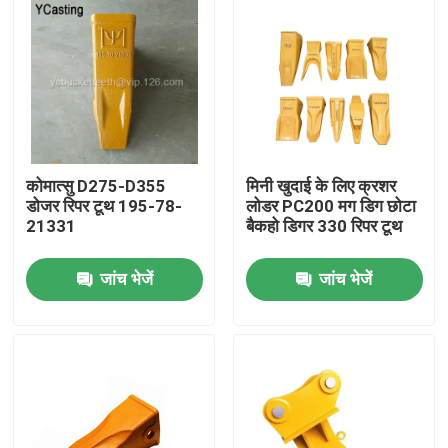
कोमात्सु D275-D355
मिनी खुदाई के लिए क्रशर
डोजर रिपर टूथ 195-78-
लोडर PC200 मग डिग छोटा
21331
बैकहो डिगर 330 रिपर टूथ
जांच भेजें
जांच भेजें
घर
उत्पादों
हमारे बारे में