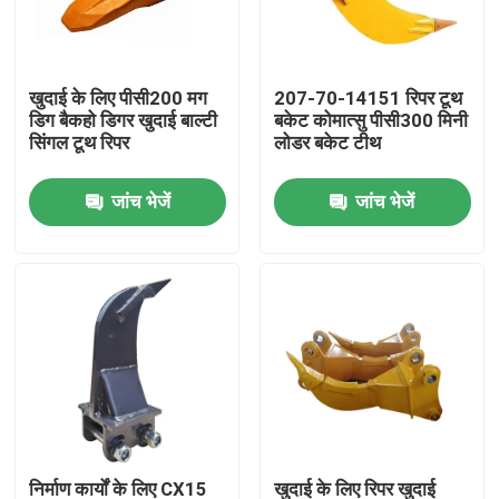
कारखाना भ्रमण
खुदाई के लिए पीसी200 मग
207-70-14151 रिपर टूथ
डिग बैकहो डिगर खुदाई बाल्टी
बकेट कोमात्सु पीसी300 मिनी
गुणवत्ता नियंत्रण
सिंगल टूथ रिपर
लोडर बकेट टीथ
जांच भेजें
जांच भेजें
संपर्क करें
समाचार
एक उद्धरण का अनुरोध करें
कोमात्सु खुदाई बाल्टी दांत
खुदाई करने वाला दांत
निर्माण कार्यों के लिए CX15
खुदाई के लिए रिपर खुदाई