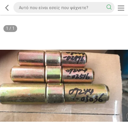
1
/
1