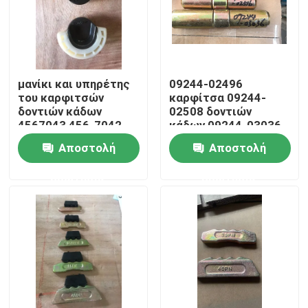
Γύρος εργοστασίων
Ποιοτικός έλεγχος
μανίκι και υπηρέτης
09244-02496
του καρφιτσών
καρφίτσα 09244-
δοντιών κάδων
02508 δοντιών
4567043 456-7042
κάδων 09244-03036
Μας ελάτε σε επαφή με
καρφίτσες κάδων
Αποστολή
Αποστολή
της KOMATSU
Ειδήσεις
ερώτησης
ερώτησης
Ζητήστε ένα απόσπασμα
Δόντι κάδων εκσκαφέων της KOMATSU
δόντι σκαριφιστήρων εκσκαφέων