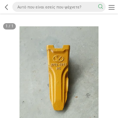
1
/
1