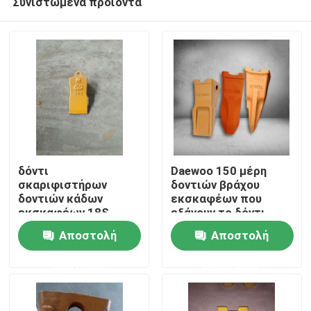
Συνιστώμενα προϊόντα
δόντι
Daewoo 150 μέρη
σκαριφιστήρων
δοντιών βράχου
δοντιών κάδων
εκσκαφέων που
εκσκαφέων 18S
εξάγουν το δόντι
Σπίτι
DH55 Daewoo για
κάδων κνημών
Αποστολή
Αποστολή
Backhoe 52HRC
μηχανημάτων
Προϊόντα
ερώτησης
ερώτησης
Περίπου εμείς