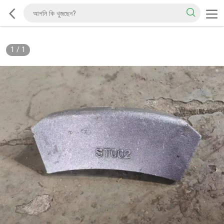
1
/
1