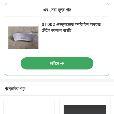
এর সেরা মূল্য পান
ST002 এক্সক্যাভেটর বালতি হিল কাফনের
ঠোঁটের কাফনের বালতি
চালিয়ে
প্রস্তাবিত পণ্য