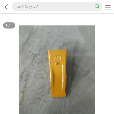
1
/
1