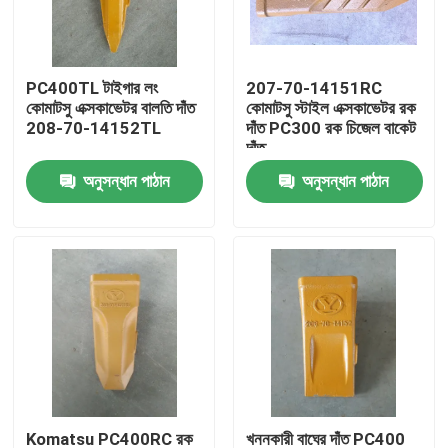
কারখানা ভ্রমণ
PC400TL টাইগার লং
207-70-14151RC
কোমাটসু এক্সকাভেটর বালতি দাঁত
কোমাটসু স্টাইল এক্সকাভেটর রক
মান নিয়ন্ত্রণ
208-70-14152TL
দাঁত PC300 রক চিজেল বাকেট
দাঁত
অনুসন্ধান পাঠান
অনুসন্ধান পাঠান
যোগাযোগ করুন
খবর
উদ্ধৃতির জন্য আবেদন
কোমাটসু এক্সকাভেটর বালতি দাঁত
খননকারী রিপার দাঁত
Komatsu PC400RC রক
খননকারী বাঘের দাঁত PC400