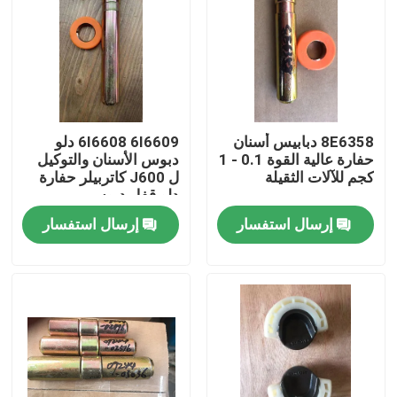
8E6358 دبابيس أسنان
6I6608 6I6609 دلو
حفارة عالية القوة 0.1 - 1
دبوس الأسنان والتوكيل
كجم للآلات الثقيلة
ل J600 كاتربيلر حفارة
دلو قفل دبوس
إرسال استفسار
إرسال استفسار
الصفحة الرئيسية
منتجات
معلومات عنا