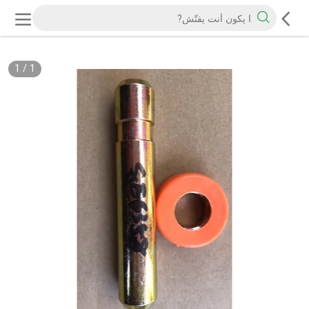
1
/
1