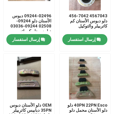
جولة في المعمل
4567043 456-7042
09244-02496 دبوس
دلو دبوس الأسنان كم
الأسنان دلو 09244-
كاتربيلر والتوكيل
02508 09244-03036
مراقبة الجودة
دبابيس دلو كوماتسو
إرسال استفسار
إرسال استفسار
اتصل بنا
أخبار
اطلب اقتباس
كوماتسو حفارة دلو الأسنان
40PN 22PN Esco دلو
OEM دلو الأسنان دبوس
دلو الأسنان محمل دلو
35PN دبابيس كاتربيلر
حفارة الكسارة الأسنان