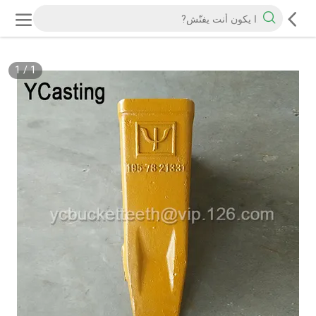
1
/
1