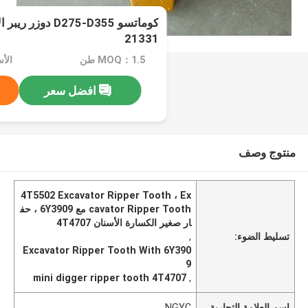
21331
MOQ：1.5 طن
الأسعا
افضل سعر
منتوج وصف
4T5502 Excavator Ripper Tooth ، Ex
cavator Ripper Tooth مع 6Y3909 ، حف
ار صغير الكسارة الأسنان 4T4707
تسليط الضوء:
,
Excavator Ripper Tooth With 6Y390
9
mini digger ripper tooth 4T4707
,
اسم العلامة التجارية
NGYC