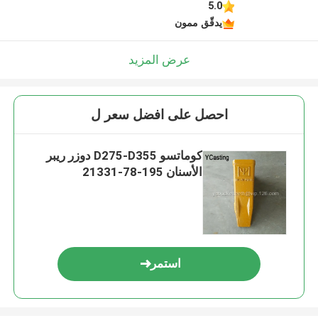
5.0
يدقّق ممون
عرض المزيد
احصل على افضل سعر ل
كوماتسو D275-D355 دوزر ريبر
الأسنان 195-78-21331
استمر